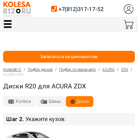
+7(812)317-17-52
Главная
Шины
Диски
Записаться на шиномонтаж
Автосервис
Колеса812
/
Подбор дисков
/
Подбор по марке авто
/
ACURA
/
ZDX
/
ACURA ZDX
Вы здесь
Датчики давления
Диски R20 для ACURA ZDX
Услуги шиномонтажа
Колёса
Шины
Диски
Хранение шин
Шаг 2.
Укажите кузов:
Покупателям
Контакты