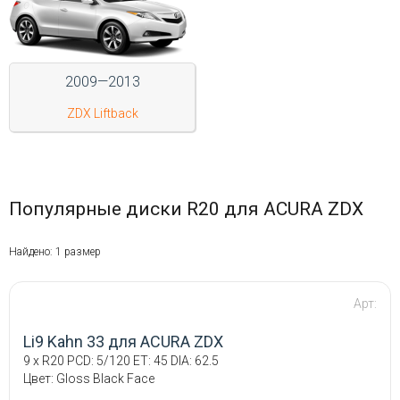
Войти на сайт
+7(812)317-
2009—2013
17-
ZDX Liftback
52
Пн-
Пт:
C
Популярные диски R20 для ACURA ZDX
9:00
до
21:00
Найдено: 1 размер
Сб-
Вс:
C
Арт:
9:00
до
Li9 Kahn 33 для ACURA ZDX
21:00
9 x R20 PCD: 5/120 ET: 45 DIA: 62.5
Цвет: Gloss Black Face