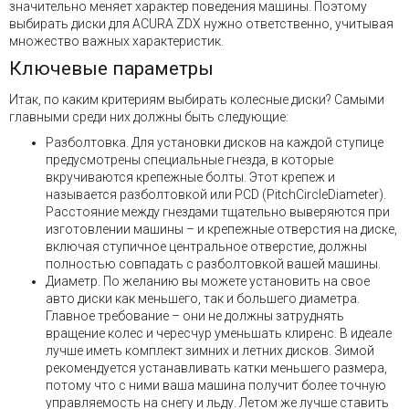
значительно меняет характер поведения машины. Поэтому
выбирать диски для ACURA ZDX нужно ответственно, учитывая
множество важных характеристик.
Ключевые параметры
Итак, по каким критериям выбирать колесные диски? Самыми
главными среди них должны быть следующие:
Разболтовка. Для установки дисков на каждой ступице
предусмотрены специальные гнезда, в которые
вкручиваются крепежные болты. Этот крепеж и
называется разболтовкой или PCD (PitchCircleDiameter).
Расстояние между гнездами тщательно выверяются при
изготовлении машины – и крепежные отверстия на диске,
включая ступичное центральное отверстие, должны
полностью совпадать с разболтовкой вашей машины.
Диаметр. По желанию вы можете установить на свое
авто диски как меньшего, так и большего диаметра.
Главное требование – они не должны затруднять
вращение колес и чересчур уменьшать клиренс. В идеале
лучше иметь комплект зимних и летних дисков. Зимой
рекомендуется устанавливать катки меньшего размера,
потому что с ними ваша машина получит более точную
управляемость на снегу и льду. Летом же лучше ставить