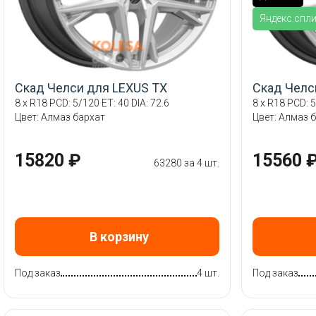
Яндекс.спл
Скад Челси для LEXUS TX
Скад Челс
8 x R18 PCD: 5/120 ET: 40 DIA: 72.6
8 x R18 PCD: 5
Цвет: Алмаз бархат
Цвет: Алмаз 
15820 ₽
15560 
63280 за 4 шт.
В корзину
Под заказ
4 шт.
Под заказ