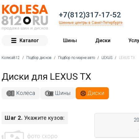
+7(812)317-17-52
Шинные центры в Санкт-Петербурге
Каталог
Шины
Диски
Услу
Колеса812
/
Подбор дисков
/
Подбор по марке авто
/
LEXUS
/
LEXUS TX
Вы здесь
Диски для LEXUS TX
Колёса
Шины
Диски
Шаг 2.
Укажите кузов:
2