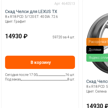
Арт: 4640513
Скад Челси для LEXUS TX
8 x R18 PCD: 5/120 ET: 40 DIA: 72.6
Цвет: Графит
14930 ₽
59720 за 4 шт.
Рассрочка 0
Долями
Яндекс.спл
В корзину
Сегодня после 17:00
16 шт.
Под заказ
8 шт.
Скад Челс
8 x R18 PCD: 5
Цвет: Селена
14930 