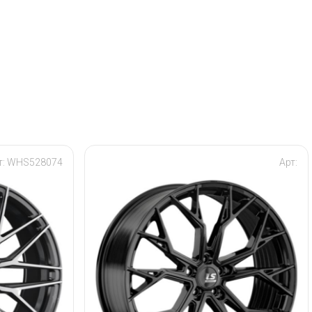
т: WHS528074
Арт: