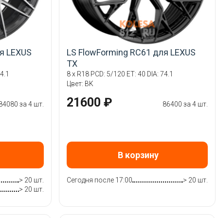
ля LEXUS
LS FlowForming RC61 для LEXUS
TX
4.1
8 x R18 PCD: 5/120 ET: 40 DIA: 74.1
Цвет: BK
21600 ₽
84080 за 4 шт.
86400 за 4 шт.
В корзину
> 20 шт.
Сегодня после 17:00
> 20 шт.
> 20 шт.