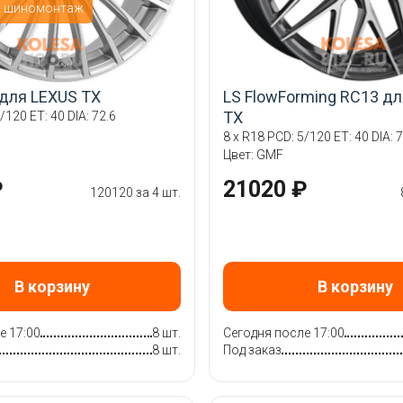
й шиномонтаж
 для LEXUS TX
LS FlowForming RC13 д
TX
/120 ET: 40 DIA: 72.6
8 x R18 PCD: 5/120 ET: 40 DIA: 7
Цвет: GMF
₽
21020 ₽
120120 за 4 шт.
В корзину
В корзину
е 17:00
8 шт.
Сегодня после 17:00
8 шт.
Под заказ