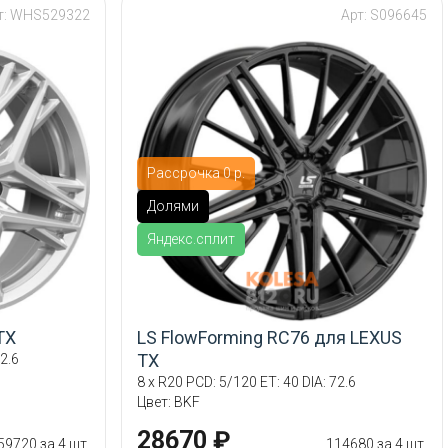
т: WHS529322
Арт: S096645
Рассрочка 0 р.
Долями
Яндекс.сплит
TX
LS FlowForming RC76 для LEXUS
TX
2.6
8 x R20 PCD: 5/120 ET: 40 DIA: 72.6
Цвет: BKF
28670 ₽
59720 за 4 шт.
114680 за 4 шт.