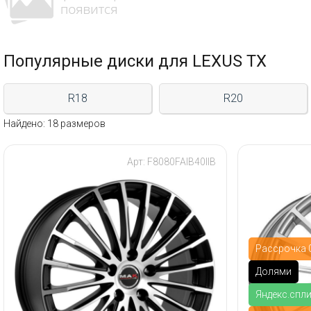
Популярные диски для LEXUS TX
R18
R20
Найдено: 18 размеров
Арт: F8080FAIB40IIB
Рассрочка 0
Долями
Яндекс.спл