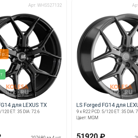
Арт: WHS527132
Ар
 р.
ит
FG14 для LEXUS TX
LS Forged FG14 для LEX
/120 ET: 35 DIA: 72.6
9 x R22 PCD: 5/120 ET: 35 DIA: 7
Цвет: MGM
₽
51920 ₽
207680 за 4 шт.
2