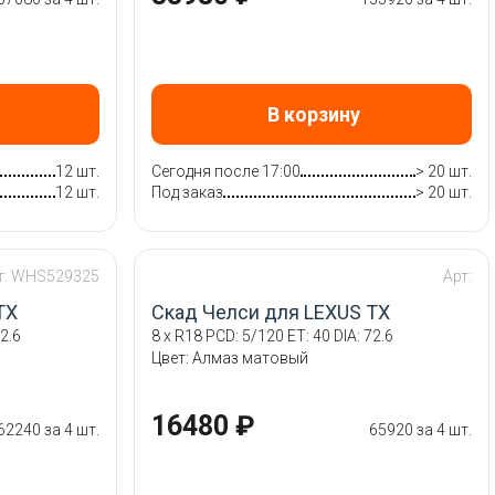
В корзину
12 шт.
Сегодня после 17:00
> 20 шт.
12 шт.
Под заказ
> 20 шт.
т: WHS529325
Арт:
TX
Скад Челси для LEXUS TX
2.6
8 x R18 PCD: 5/120 ET: 40 DIA: 72.6
Цвет: Алмаз матовый
16480 ₽
62240 за 4 шт.
65920 за 4 шт.