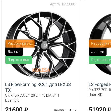
Арт: WHS528081
Рассрочка 0 р.
Рассрочка 0
Долями
Долями
Яндекс.сплит
Яндекс.спл
LS FlowForming RC61 для LEXUS
LS Forged 
TX
9 x R22 PCD: 5
Цвет: BK
8 x R18 PCD: 5/120 ET: 40 DIA: 74.1
Цвет: BKF
21600 ₽
51920 
86400 за 4 шт.