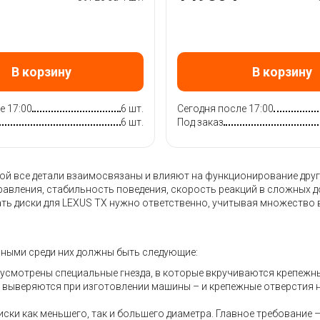
В корзину
В корзину
е 17:00
6 шт.
Сегодня после 17:00
6 шт.
Под заказ
 все детали взаимосвязаны и влияют на функционирование других
правления, стабильность поведения, скорость реакций в сложных 
ть диски для LEXUS TX нужно ответственно, учитывая множество 
вными среди них должны быть следующие:
дусмотрены специальные гнезда, в которые вкручиваются крепежн
но выверяются при изготовлении машины – и крепежные отверстия 
ски как меньшего, так и большего диаметра. Главное требование 