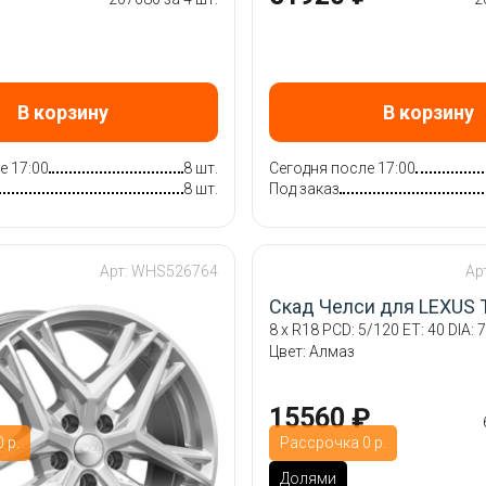
В корзину
В корзину
е 17:00
8 шт.
Сегодня после 17:00
8 шт.
Под заказ
Арт: WHS526764
Ар
Скад Челси для LEXUS 
8 x R18 PCD: 5/120 ET: 40 DIA: 7
Цвет: Алмаз
15560 ₽
 р.
Рассрочка 0 р.
Долями