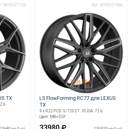
т: WHS527133
Арт: WHS521966
US TX
LS FlowForming RC77 для LEXUS
TX
2.6
9 x R22 PCD: 5/120 ET: 35 DIA: 72.6
Цвет: MB+SSF
33980 ₽
07680 за 4 шт.
135920 за 4 шт.