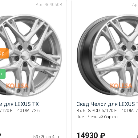
Арт: 4640508
Ар
 р.
ит
и для LEXUS TX
Скад Челси для LEXUS 
/120 ET: 40 DIA: 72.6
8 x R18 PCD: 5/120 ET: 40 DIA: 7
Цвет: Черный бархат
₽
14930 ₽
59720 за 4 шт.