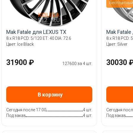
Бесплатны
Mak Fatale для LEXUS TX
Mak Fatale
8 x R18 PCD: 5/120 ET: 40 DIA: 72.6
8 x R18 PCD: 5
Цвет: Ice Black
Цвет: Silver
31900 ₽
30030 
127600 за 4 шт.
В корзину
Сегодня после 17:00
4 шт.
Сегодня посл
Под заказ
4 шт.
Под заказ