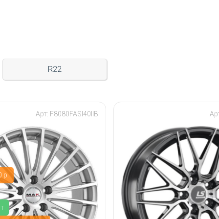
R22
Арт: F8080FASI40IIB
Ар
 р.
ит