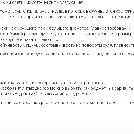
вными среди них должны быть следующие:
дусмотрены специальные гнезда, в которые вкручиваются крепежн
но выверяются при изготовлении машины – и крепежные отверстия 
ски как меньшего, так и большего диаметра. Главное требование 
дисков. Зимой рекомендуется устанавливать катки меньшего размер
ее крупные, накатистые диски.
тойчивость машины, ее отзывчивость на повороты руля, плавность 
ительной степени будет зависеть безопасность каждой вашей поез
азие вариантов их оформления весьма ограничено.
разнообразия литых дисков можно выбрать как бюджетные варианты
ешних воздействий, однако наиболее дорогие.
о технические характеристики своего автомобиля, но и собственны