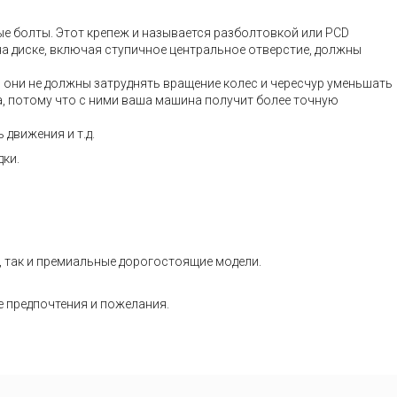
ые болты. Этот крепеж и называется разболтовкой или PCD
на диске, включая ступичное центральное отверстие, должны
– они не должны затруднять вращение колес и чересчур уменьшать
а, потому что с ними ваша машина получит более точную
движения и т.д.
дки.
, так и премиальные дорогостоящие модели.
е предпочтения и пожелания.