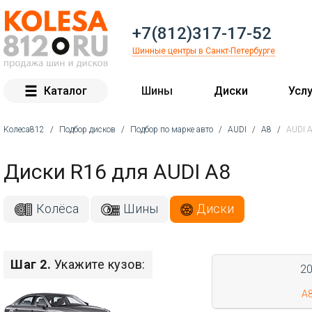
+7(812)317-17-52
Шинные центры в Санкт-Петербурге
Каталог
Шины
Диски
Услу
Колеса812
/
Подбор дисков
/
Подбор по марке авто
/
AUDI
/
A8
/
AUDI 
Вы здесь
Диски R16 для AUDI A8
Колёса
Шины
Диски
Шаг 2.
Укажите кузов:
2
A8