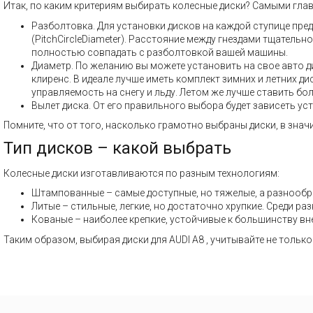
Итак, по каким критериям выбирать колесные диски? Самыми гла
Разболтовка. Для установки дисков на каждой ступице пре
(PitchCircleDiameter). Расстояние между гнездами тщатель
полностью совпадать с разболтовкой вашей машины.
Диаметр. По желанию вы можете установить на свое авто ди
клиренс. В идеале лучше иметь комплект зимних и летних 
управляемость на снегу и льду. Летом же лучше ставить бол
Вылет диска. От его правильного выбора будет зависеть ус
Помните, что от того, насколько грамотно выбраны диски, в знач
Тип дисков – какой выбрать
Колесные диски изготавливаются по разным технологиям:
Штампованные – самые доступные, но тяжелые, а разнообр
Литые – стильные, легкие, но достаточно хрупкие. Среди 
Кованые – наиболее крепкие, устойчивые к большинству вн
Таким образом, выбирая диски для AUDI A8 , учитывайте не тольк