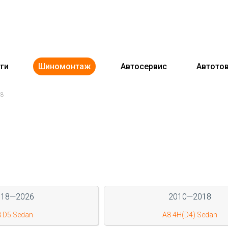
ги
Шиномонтаж
Автосервис
Автото
A8
018—2026
2010—2018
 D5 Sedan
A8 4H(D4) Sedan