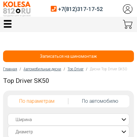
+7(812)317-17-52
Главная
Шины
Диски
Записаться на шиномонтаж
Автосервис
Главная
/
Автомобильные диски
/
Top Driver
/
Диски Top Driver SK50
Вы здесь
Top Driver SK50
Датчики давления
Услуги шиномонтажа
По параметрам
По автомобилю
Хранение шин
Покупателям
Контакты