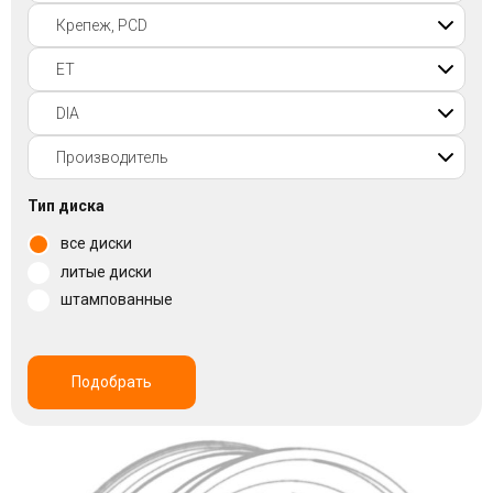
Войти на сайт
+7(812)317-
17-
52
Пн-
Тип диска
Пт:
все диски
C
9:00
литые диски
до
штампованные
21:00
Сб-
Вс:
C
Подобрать
9:00
до
21:00